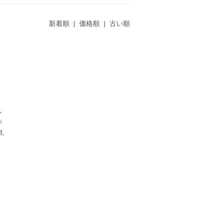
新着順 |
価格順
|
古い順
ル
キ
8,