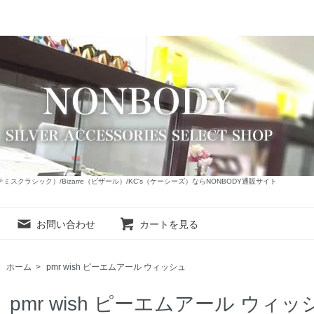
c（アルテミスクラシック）/Bizarre（ビザール）/KC's（ケーシーズ）ならNONBODY通販サイト
お問い合わせ
カートを見る
ホーム
>
pmr wish ピーエムアール ウィッシュ
pmr wish ピーエムアール ウィッ