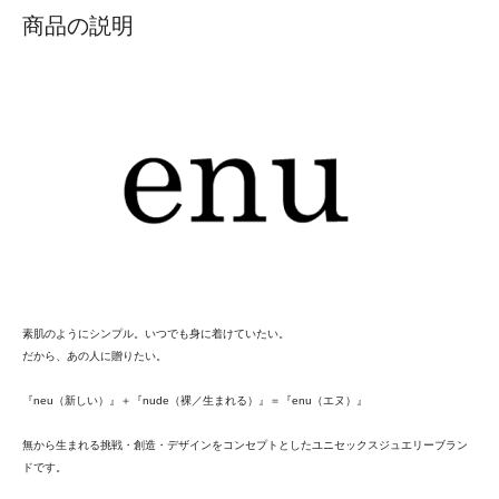
商品の説明
素肌のようにシンプル。いつでも身に着けていたい。
だから、あの人に贈りたい。
『neu（新しい）』＋『nude（裸／生まれる）』＝『enu（エヌ）』
無から生まれる挑戦・創造・デザインをコンセプトとしたユニセックスジュエリーブラン
ドです。